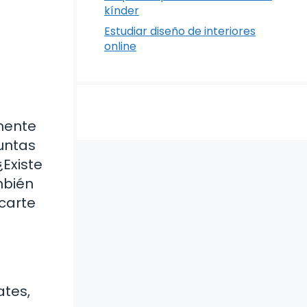
kínder
Estudiar diseño de interiores
online
lmente
untas
Existe
mbién
carte
ates,