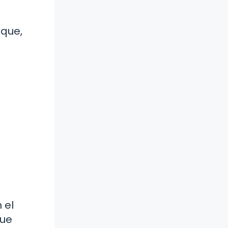
 que,
 el
que