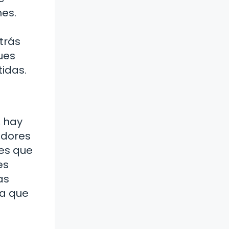
nes.
a
etrás
ues
idas.
, hay
adores
es que
es
as
ca que