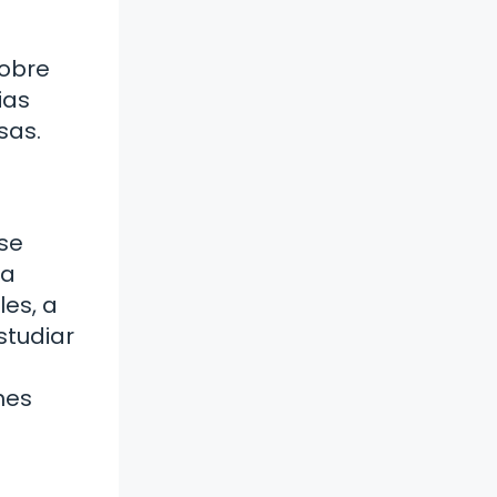
sobre
ias
sas.
 se
na
es, a
studiar
nes