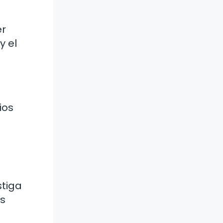
er
y el
ios
stiga
as