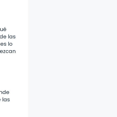
Qué
de las
es lo
rezcan
onde
 las