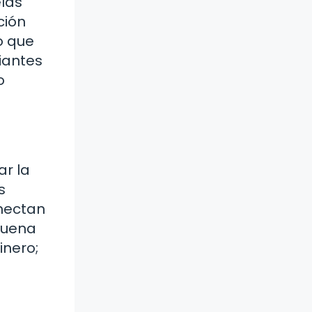
elas
ción
o que
iantes
o
ar la
s
nectan
Suena
inero;