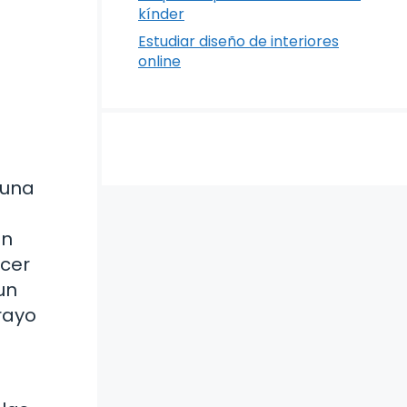
kínder
Estudiar diseño de interiores
online
 una
an
ecer
un
rayo