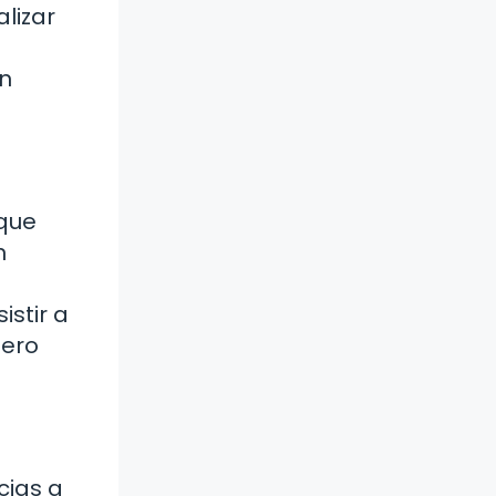
lizar
un
 que
n
istir a
dero
cias a