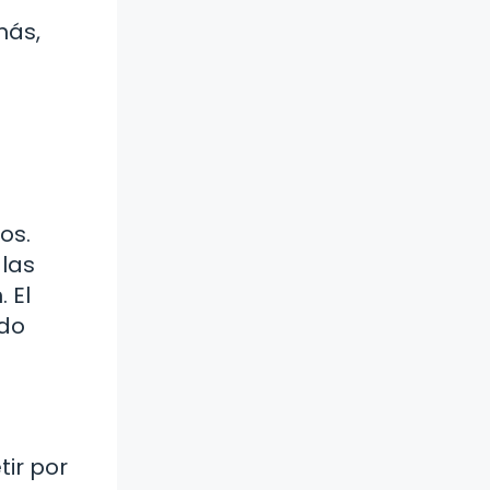
más,
os.
 las
 El
udo
ir por