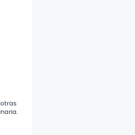
 otras
naria.