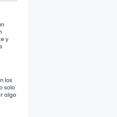
un
n
te y
a
n los
o solo
r algo