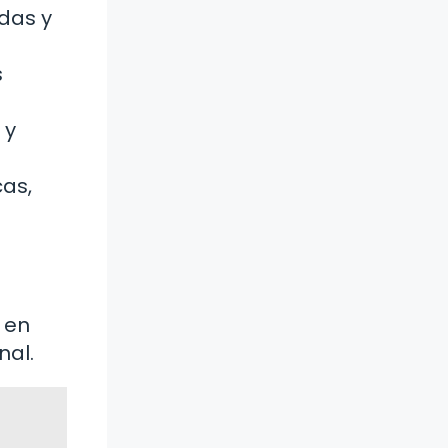
das y
s
 y
as,
 en
nal.