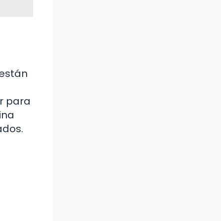
 están
r para
ina
ados.