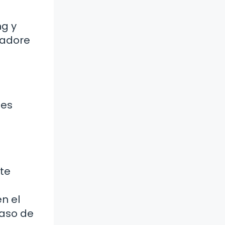
ng y
 adore
des
 te
n el
paso de