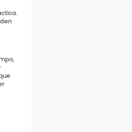
ctica.
eden
empo,
y
 que
er