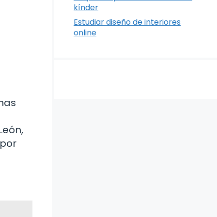
kínder
Estudiar diseño de interiores
online
 has
León,
¿por