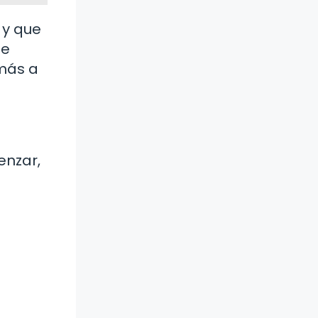
 y que
te
 más a
enzar,
a