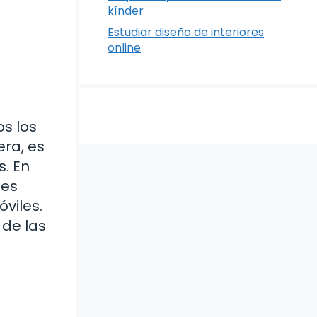
kínder
Estudiar diseño de interiores
online
s los
era, es
s. En
nes
viles.
 de las