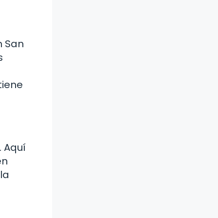
n San
s
tiene
. Aquí
en
la