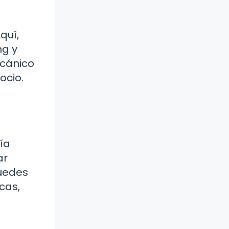
quí,
ng y
ecánico
ocio.
ía
ar
puedes
cas,