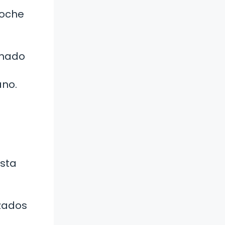
coche
onado
ano.
asta
nzados