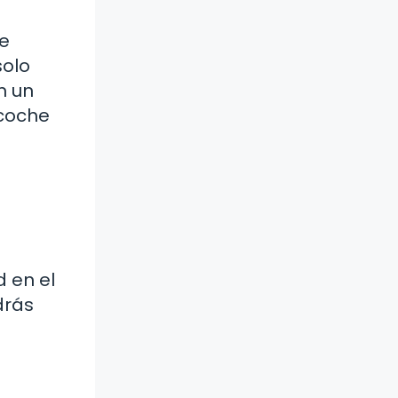
de
solo
n un
 coche
 en el
drás