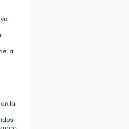
 ya
e
de la
 en la
s
andos
derado