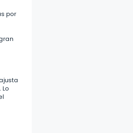
s por
 gran
 ajusta
 Lo
el