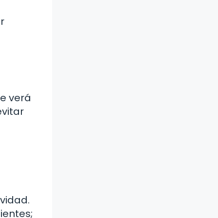
r
e verá
vitar
evidad.
ientes;