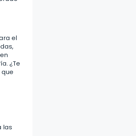
ara el
ídas,
nen
ía. ¿Te
o que
 las