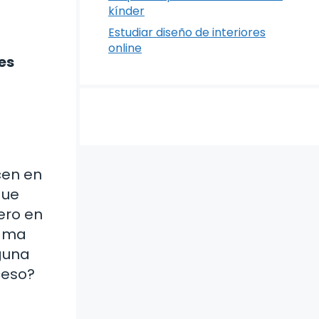
kínder
Estudiar diseño de interiores
online
es
cen en
que
ero en
rama
guna
ceso?