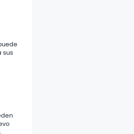
 puede
a sus
eden
evo
.