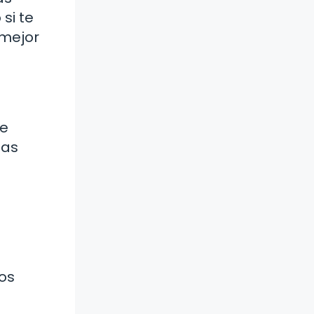
si te
 mejor
de
nas
dos