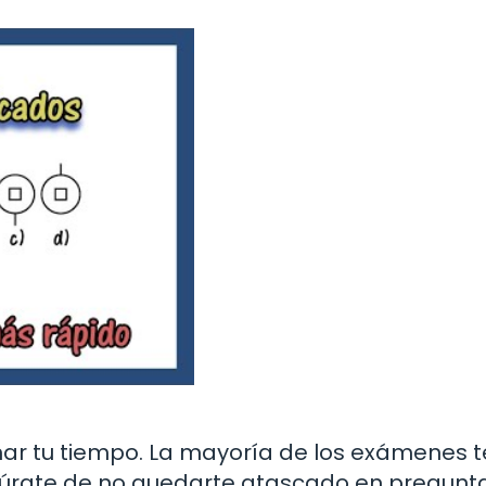
ar tu tiempo. La mayoría de los exámenes t
egúrate de no quedarte atascado en pregunt