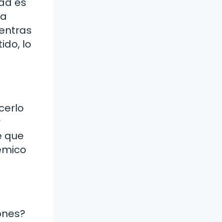
dad es
ea
entras
ido, lo
cerlo
r
e que
émico
ones?