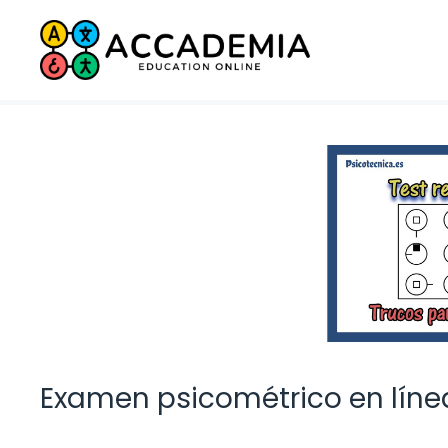
Saltar
al
contenido
Examen psicométrico en líne