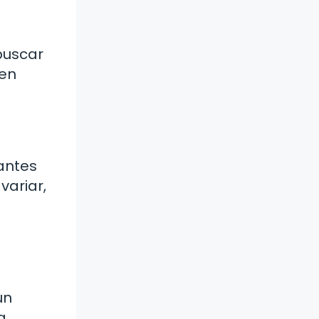
buscar
 en
iantes
variar,
un
a