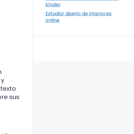
kínder
Estudiar diseño de interiores
online
n
 y
ntexto
re sus