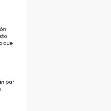
cón
sto
a que
un par
a