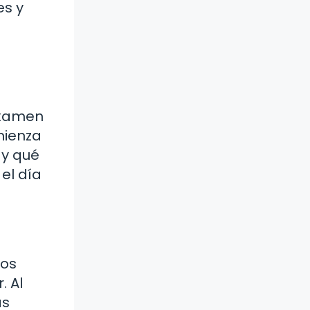
es y
e
examen
mienza
 y qué
el día
hos
. Al
ás