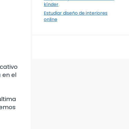
kínder
Estudiar diseño de interiores
online
cativo
 en el
última
aremos