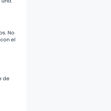
 una.
os. No
 con el
e de