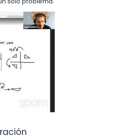
un solo problema.
aración