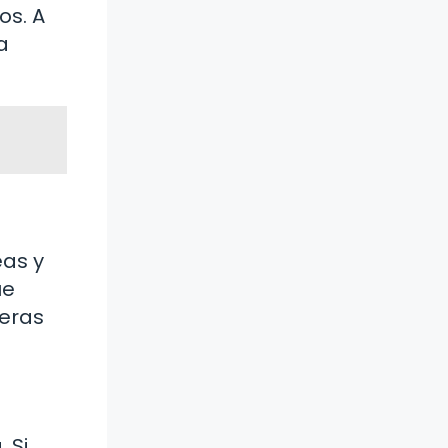
os. A
a
eas y
ue
neras
 Si