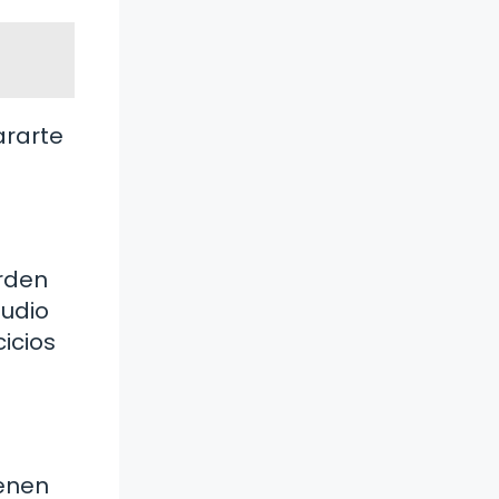
ararte
rden
tudio
icios
ienen