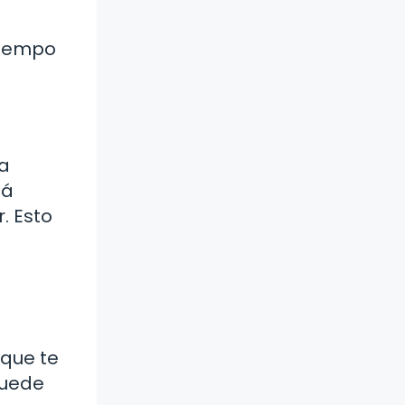
 tiempo
la
tá
. Esto
 que te
puede