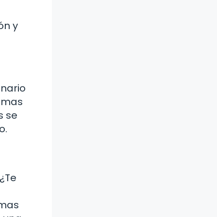
ón y
nario
temas
s se
o.
 ¿Te
emas