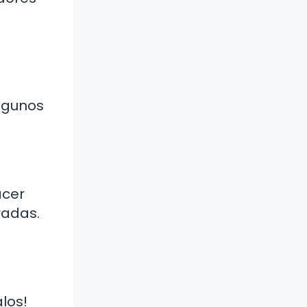
lgunos
acer
radas.
los!