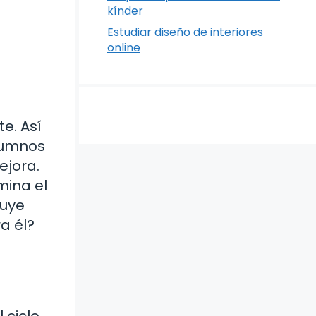
kínder
Estudiar diseño de interiores
online
e. Así
lumnos
ejora.
mina el
luye
a él?
 ciclo