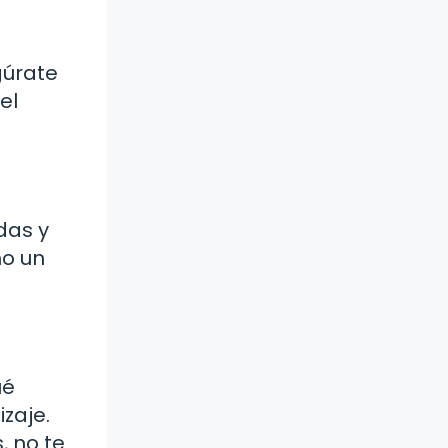
gúrate
el
das y
mo un
ué
zaje.
, no te