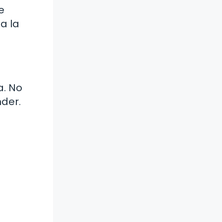
e
a la
a. No
der.