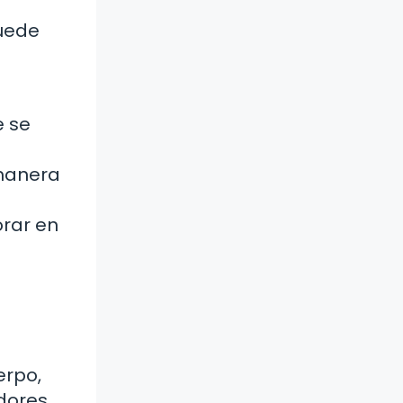
puede
e se
 manera
rar en
erpo,
dores