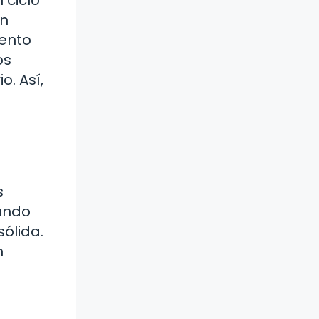
un
iento
os
. Así,
s
iando
ólida.
n