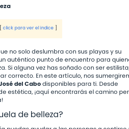
leza
click para ver el indice
ue no solo deslumbra con sus playas y su
 un auténtico punto de encuentro para quien
za. Si alguna vez has soñado con ser estilista
ugar correcto. En este artículo, nos sumergir
 José del Cabo
disponibles para ti. Desde
e estética, ¡aquí encontrarás el camino pe
a!
uela de belleza?
ía puedas ayudar a las personas a sentirse