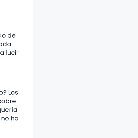
do de
cada
 lucir
o? Los
sobre
quería
 no ha