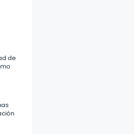
dad de
como
mas
ación