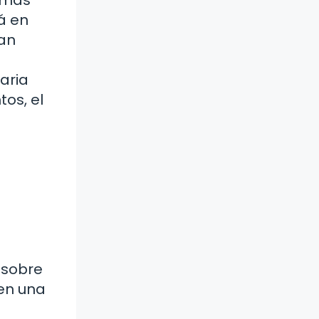
á en
tan
aria
tos, el
 sobre
en una