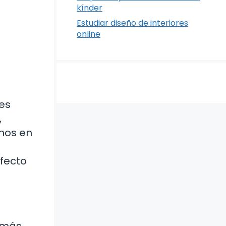
kínder
Estudiar diseño de interiores
online
es
,
emos en
rfecto
 más