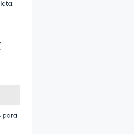
leta.
o
r
s para