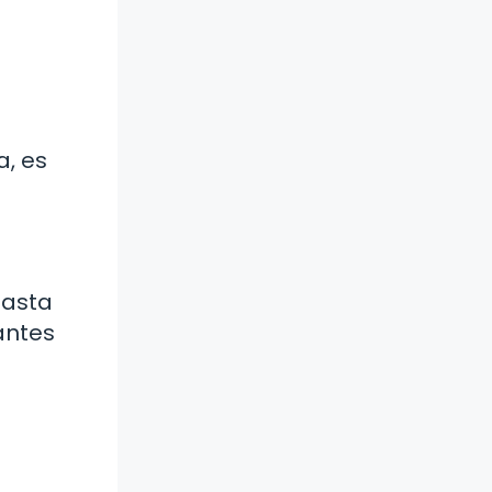
a, es
hasta
antes