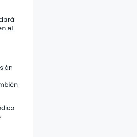
ndará
en el
sión
ambién
édico
s