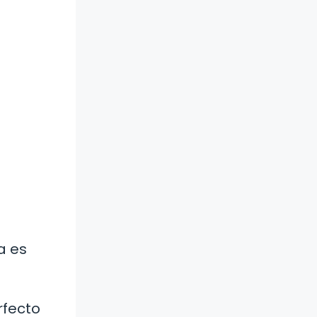
a es
rfecto