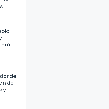
s.
solo
y
uiará
o donde
lan de
s y
e