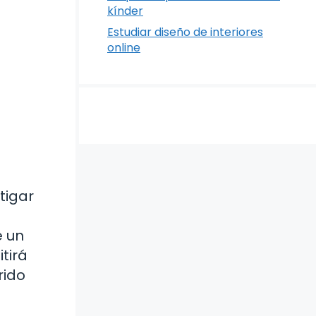
kínder
Estudiar diseño de interiores
online
tigar
e un
tirá
rido