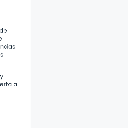
 de
e
encias
as
 y
ierta a