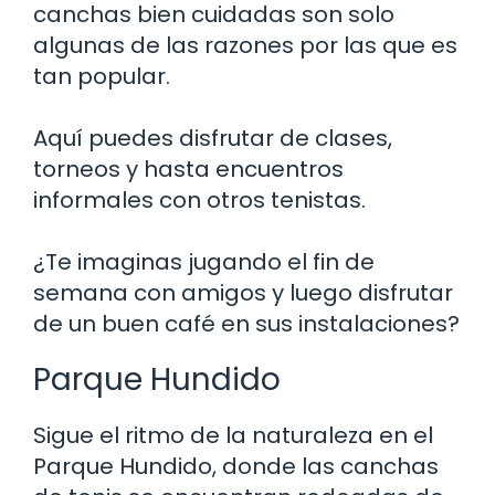
canchas bien cuidadas son solo
algunas de las razones por las que es
tan popular.
Aquí puedes disfrutar de clases,
torneos y hasta encuentros
informales con otros tenistas.
¿Te imaginas jugando el fin de
semana con amigos y luego disfrutar
de un buen café en sus instalaciones?
Parque Hundido
Sigue el ritmo de la naturaleza en el
Parque Hundido, donde las canchas