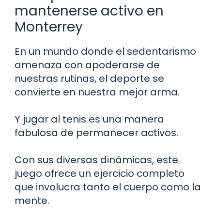
mantenerse activo en
Monterrey
En un mundo donde el sedentarismo
amenaza con apoderarse de
nuestras rutinas, el deporte se
convierte en nuestra mejor arma.
Y jugar al tenis es una manera
fabulosa de permanecer activos.
Con sus diversas dinámicas, este
juego ofrece un ejercicio completo
que involucra tanto el cuerpo como la
mente.