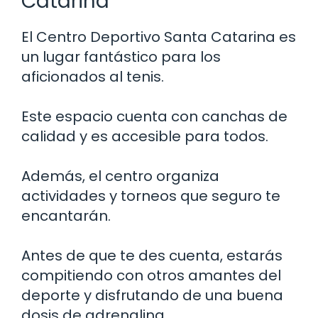
Catarina
El Centro Deportivo Santa Catarina es
un lugar fantástico para los
aficionados al tenis.
Este espacio cuenta con canchas de
calidad y es accesible para todos.
Además, el centro organiza
actividades y torneos que seguro te
encantarán.
Antes de que te des cuenta, estarás
compitiendo con otros amantes del
deporte y disfrutando de una buena
dosis de adrenalina.