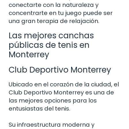
conectarte con la naturaleza y
concentrarte en tu juego puede ser
una gran terapia de relajación.
Las mejores canchas
públicas de tenis en
Monterrey
Club Deportivo Monterrey
Ubicado en el corazón de la ciudad, el
Club Deportivo Monterrey es una de
las mejores opciones para los
entusiastas del tenis.
Su infraestructura moderna y