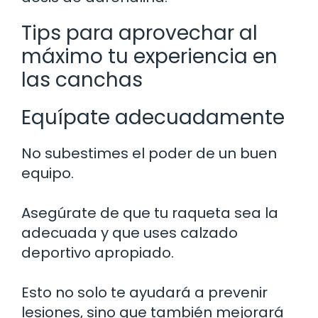
Tips para aprovechar al
máximo tu experiencia en
las canchas
Equípate adecuadamente
No subestimes el poder de un buen
equipo.
Asegúrate de que tu raqueta sea la
adecuada y que uses calzado
deportivo apropiado.
Esto no solo te ayudará a prevenir
lesiones, sino que también mejorará