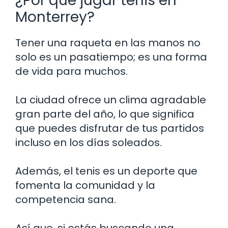
¿Por qué jugar tenis en
Monterrey?
Tener una raqueta en las manos no
solo es un pasatiempo; es una forma
de vida para muchos.
La ciudad ofrece un clima agradable
gran parte del año, lo que significa
que puedes disfrutar de tus partidos
incluso en los días soleados.
Además, el tenis es un deporte que
fomenta la comunidad y la
competencia sana.
Así que, si estás buscando una