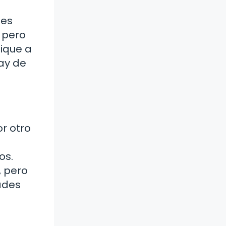
 es
, pero
lique a
hay de
or otro
os.
, pero
ades