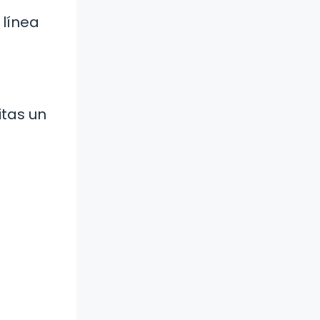
 línea
itas un