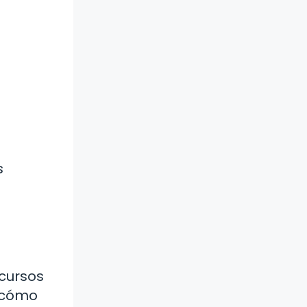
s
ecursos
a cómo