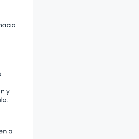
hacia
e
n y
lo.
en a