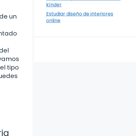
kínder
Estudiar diseño de interiores
 de un
online
untado
del
, vamos
el tipo
puedes
ria