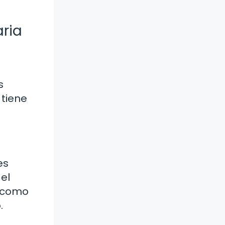
aria
s
 tiene
es
el
s como
.