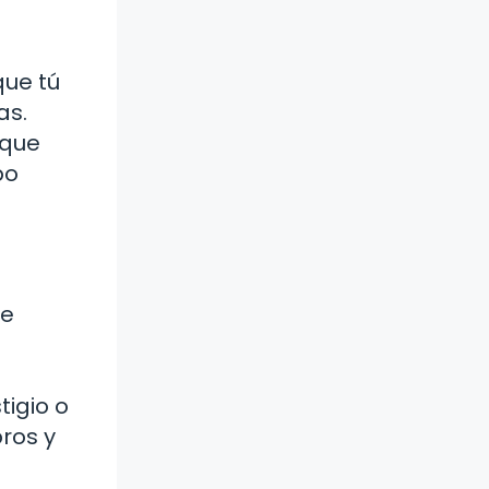
que tú
as.
 que
po
te
tigio o
ros y