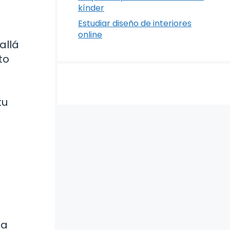
kínder
Estudiar diseño de interiores
online
allá
to
tu
ta