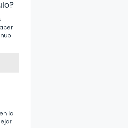
ulo?
s
hacer
inuo
en la
ejor