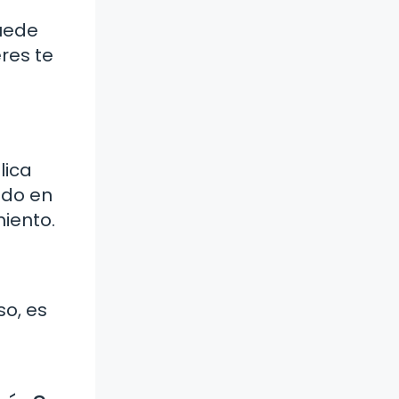
uede
eres te
lica
ndo en
iento.
so, es