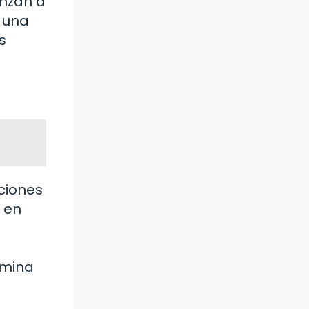
enzan a
s una
s
uciones
 en
rmina