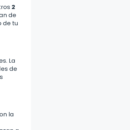
tros
2
dan de
 de tu
es. La
des de
s
on la