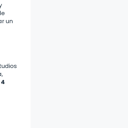
y
de
ar un
tudios
a,
 4