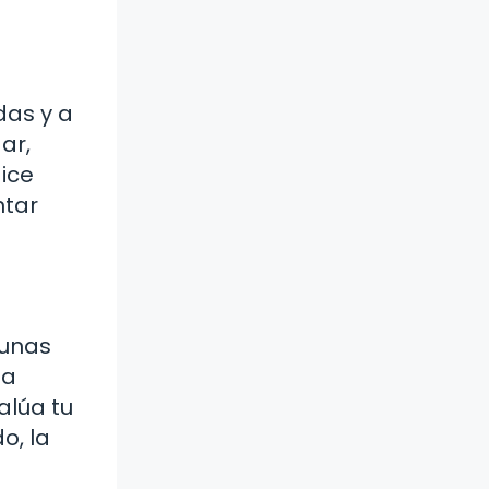
das y a
ar,
dice
ntar
gunas
sa
alúa tu
o, la