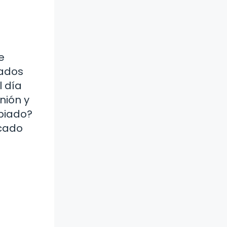
e
gados
l día
nión y
biado?
rcado