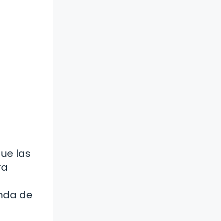
ue las
ra
nda de