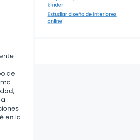
kínder
Estudiar diseño de interiores
online
ente
po de
tima
idad,
da
ciones
é en la