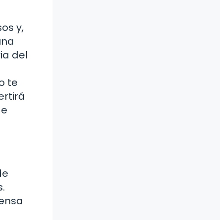
os y,
una
ia del
o te
rtirá
de
de
.
iensa