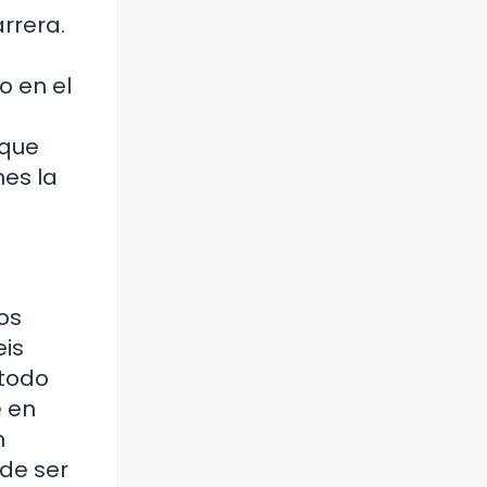
rrera.
o en el
 que
es la
os
eis
 todo
e en
n
ede ser