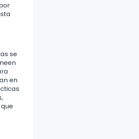
por
esta
sas se
ineen
ara
ran en
cticas
,
o que