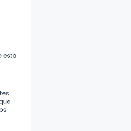
o
e esta
ntes
 que
dos