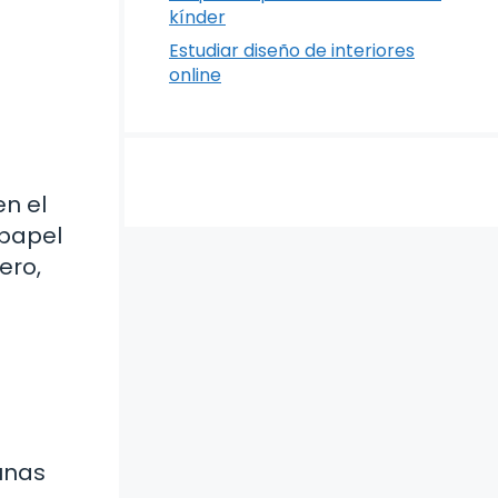
kínder
Estudiar diseño de interiores
online
en el
 papel
ero,
gunas