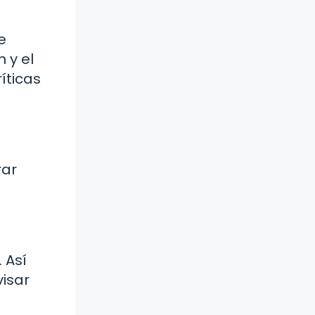
e
 y el
íticas
rar
 Así
visar