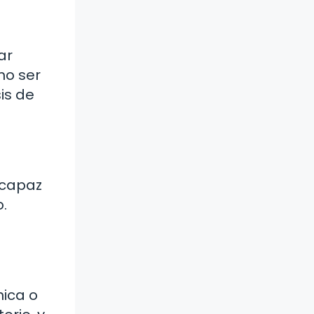
ar
mo ser
is de
 capaz
.
nica o