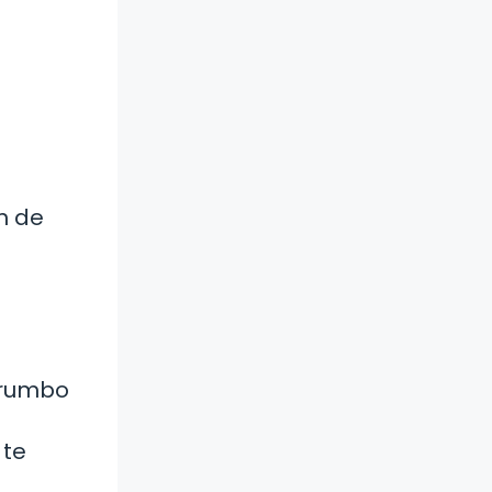
n de
 rumbo
 te