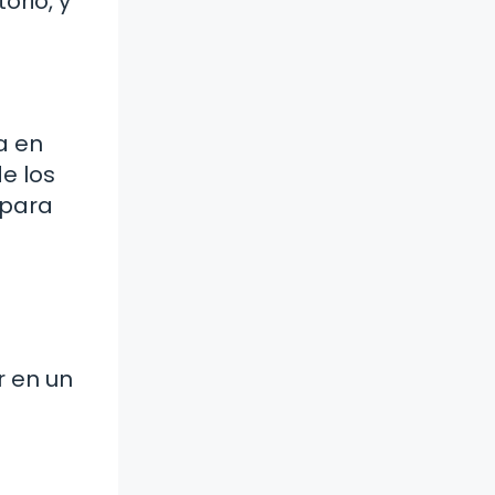
orio, y
a en
e los
 para
r en un