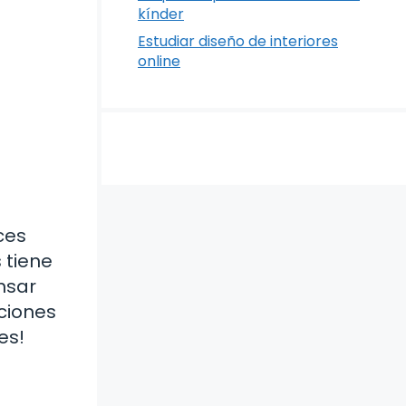
kínder
Estudiar diseño de interiores
online
ces
 tiene
nsar
aciones
es!