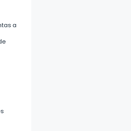
ntas a
de
es