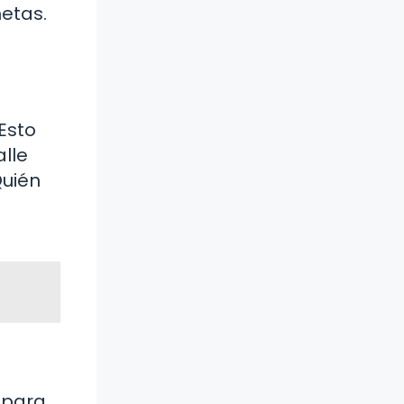
etas.
Esto
lle
Quién
 para