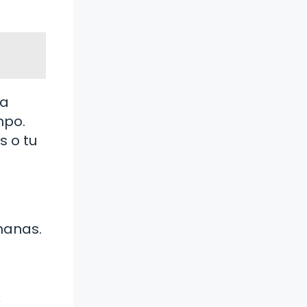
ra
mpo.
 o tu
manas.
,