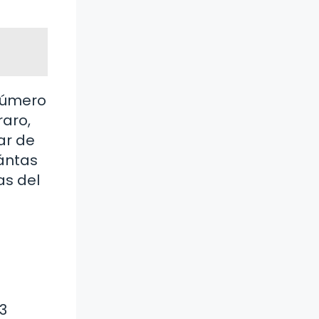
 número
aro,
ar de
uántas
as del
3