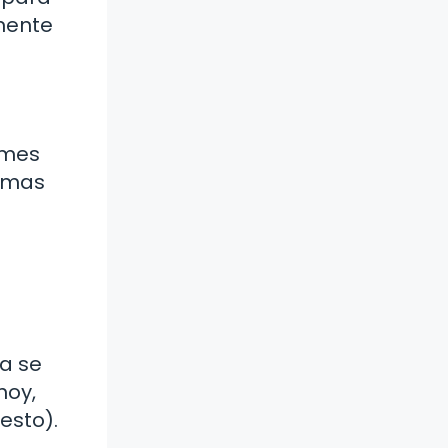
amente
 mes
romas
a se
hoy,
esto).