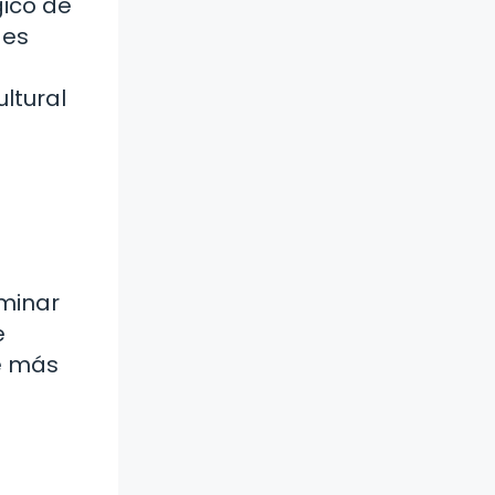
gico de
des
ltural
minar
e
te más