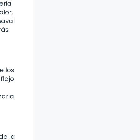
eria
lor,
naval
rás
e los
flejo
naria
de la