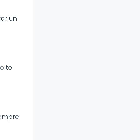
var un
r
o te
iempre