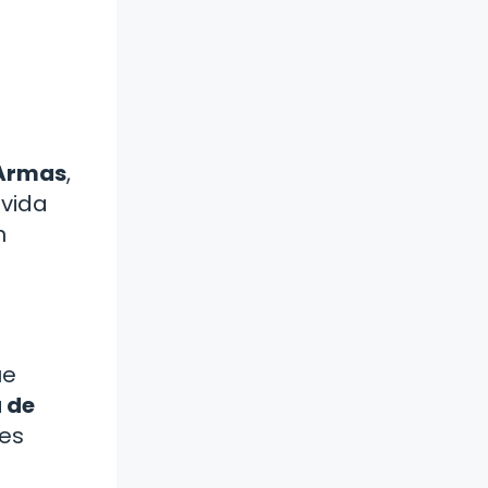
 Armas
,
 vida
n
ue
 de
nes