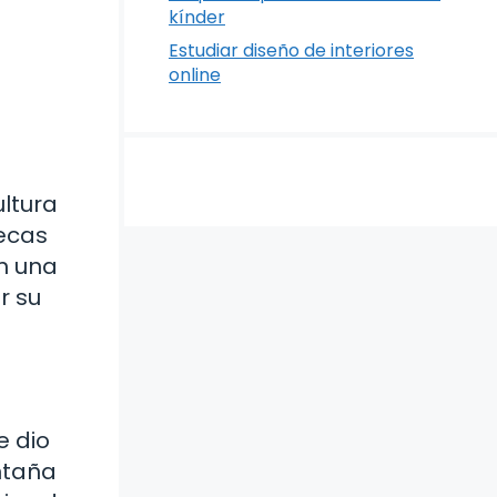
kínder
Estudiar diseño de interiores
online
ultura
tecas
an una
r su
e dio
ntaña