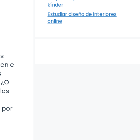
kínder
Estudiar diseño de interiores
online
as
en el
s
 ¿O
las
 por