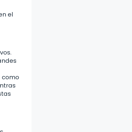
en el
vos.
randes
on como
entras
stas
es