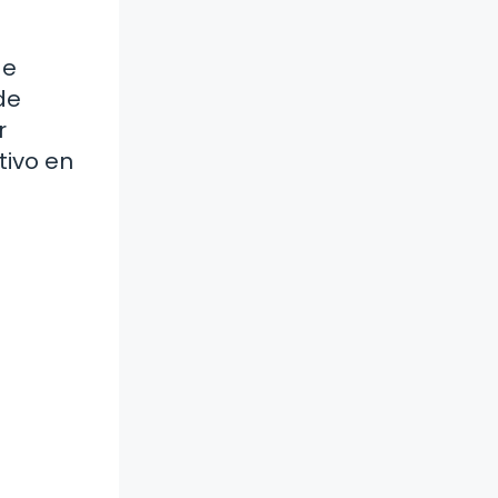
de
de
r
tivo en