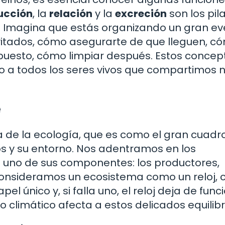
ucción
, la
relación
y la
excreción
son los pil
s. Imagina que estás organizando un gran ev
invitados, cómo asegurarte de que lleguen, c
puesto, cómo limpiar después. Estos concep
no a todos los seres vivos que compartimos 
e
a de la ecología, que es como el gran cuadr
os y su entorno. Nos adentramos en los
uno de sus componentes: los productores,
onsideramos un ecosistema como un reloj, 
 único y, si falla uno, el reloj deja de funci
climático afecta a estos delicados equilibr