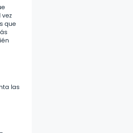
ue
 vez
es que
más
uién
nta las