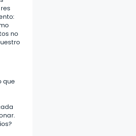
ares
ento:
ómo
tos no
nuestro
o que
cada
onar.
ios?