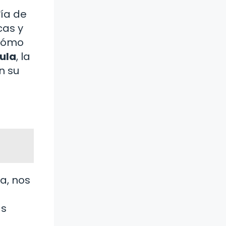
ría de
cas y
 cómo
ula
, la
n su
a, nos
as