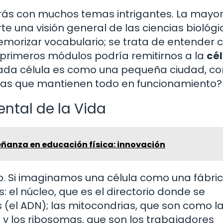
oparás con muchos temas intrigantes. La mayo
e una visión general de las ciencias biológi
memorizar vocabulario; se trata de entender
s primeros módulos podría remitirnos a la
cél
cada célula es como una pequeña ciudad, co
uras que mantienen todo en funcionamiento?
ntal de la Vida
ñanza en educación física: innovación
vo. Si imaginamos una célula como una fábric
el núcleo, que es el directorio donde se
el ADN); las mitocondrias, que son como l
 y los ribosomas, que son los trabajadores