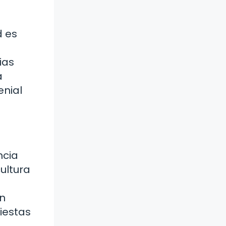
d es
ias
a
enial
ncia
ultura
un
fiestas