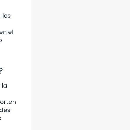
 los
en el
o
?
 la
porten
ades
s