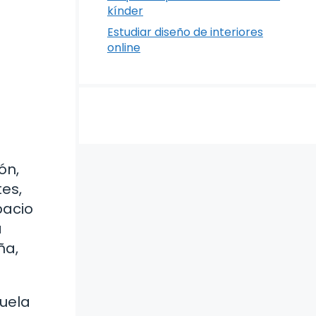
kínder
Estudiar diseño de interiores
online
ón,
es,
pacio
á
ña,
cuela