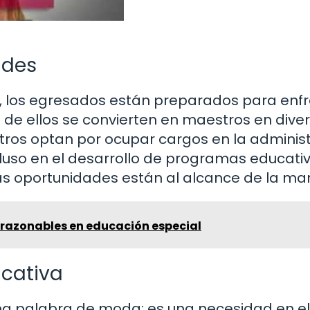
ades
a, los egresados están preparados para enf
 de ellos se convierten en maestros en dive
otros optan por ocupar cargos en la adminis
luso en el desarrollo de programas educati
las oportunidades están al alcance de la ma
 razonables en educación especial
ucativa
a palabra de moda; es una necesidad en el