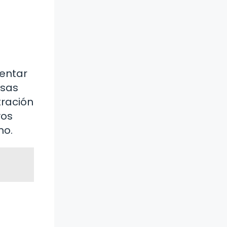
rentar
rsas
tración
vos
no.