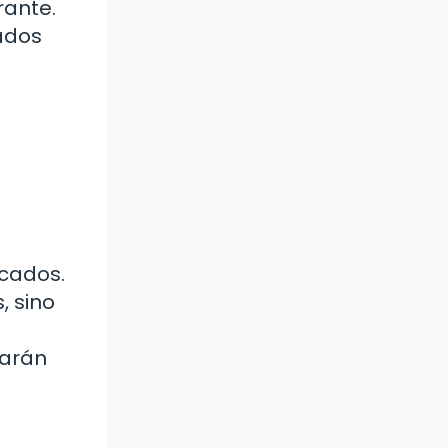
rante.
nados
cados.
, sino
earán