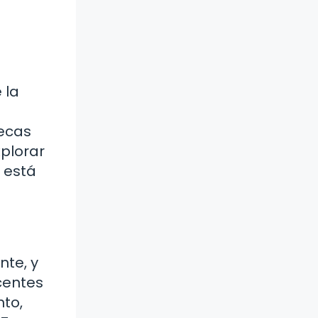
 la
tecas
xplorar
e está
nte, y
centes
to,