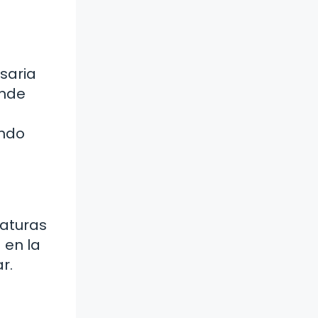
saria
onde
undo
naturas
 en la
r.