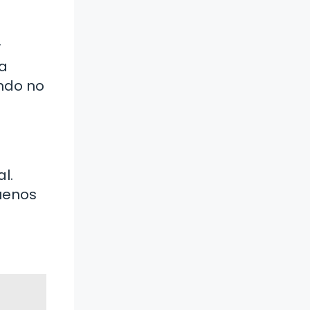
y
da
ando no
l.
uenos