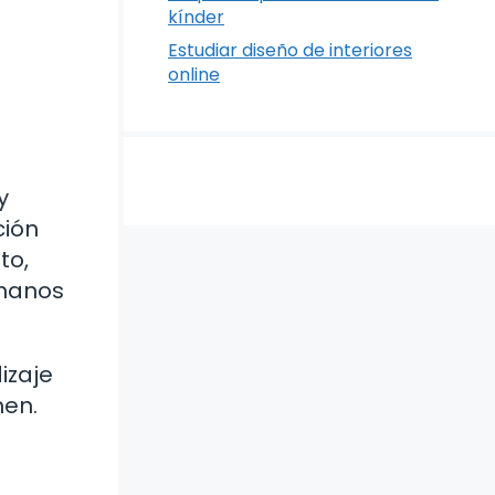
kínder
Estudiar diseño de interiores
online
y
ción
to,
umanos
.
izaje
men.