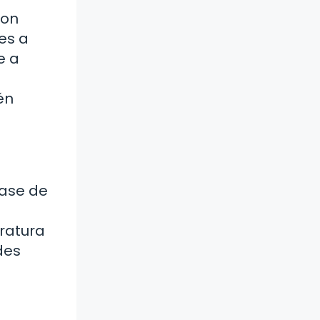
son
es a
e a
én
lase de
eratura
des