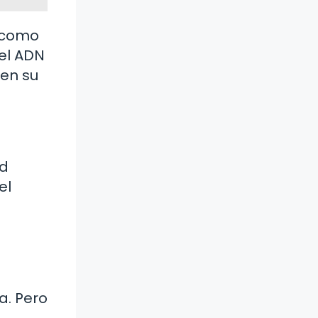
s como
del ADN
 en su
ud
el
a. Pero