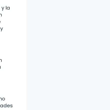
 y la
n
e
 y
n
a
no
dades