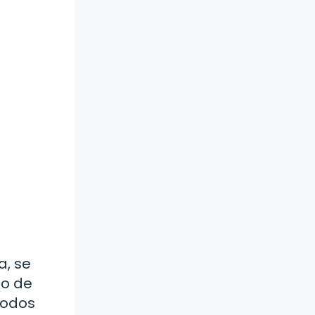
a, se
jo de
todos