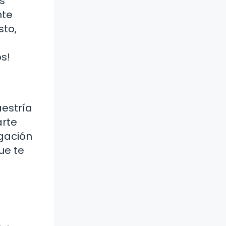
s
nte
sto,
s!
aestría
arte
igación
ue te