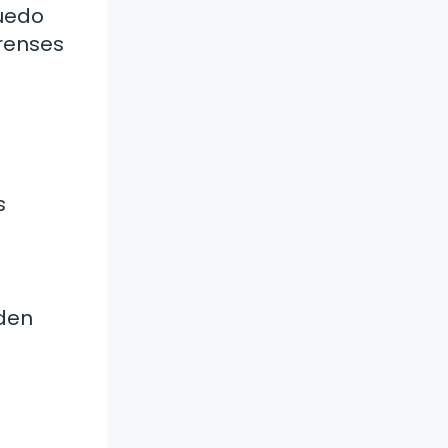
puedo
orenses
s
eden