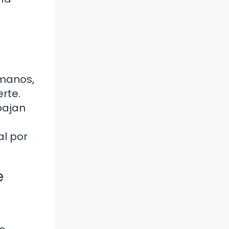
umanos,
rte.
bajan
al por
e