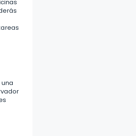
icinas
nderás
tareas
o una
rvador
es