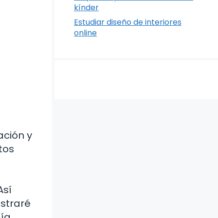
kínder
Estudiar diseño de interiores
online
ación y
tos
Así
straré
gía