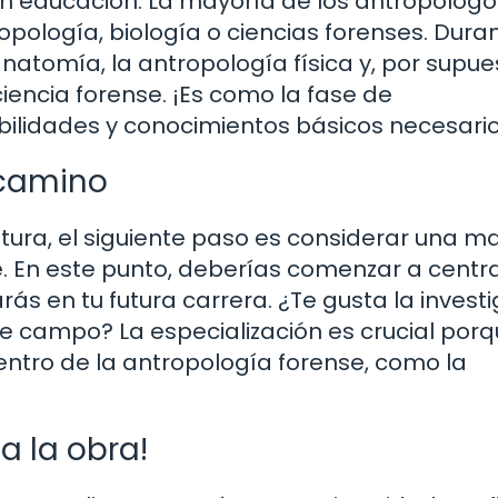
en educación. La mayoría de los antropólogo
opología, biología o ciencias forenses. Dura
anatomía, la antropología física y, por supue
iencia forense. ¡Es como la fase de
ilidades y conocimientos básicos necesario
 camino
tura, el siguiente paso es considerar una m
. En este punto, deberías comenzar a centr
ás en tu futura carrera. ¿Te gusta la invest
de campo? La especialización es crucial porq
entro de la antropología forense, como la
a la obra!