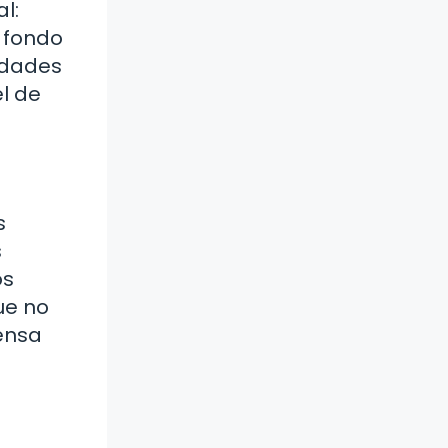
l:
n fondo
lidades
el de
s
s
os
ue no
ensa