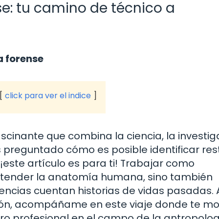
e: tu camino de técnico a
a forense
click para ver el indice
cinante que combina la ciencia, la investig
s preguntado cómo es posible identificar res
este artículo es para ti! Trabajar como
entender la anatomía humana, sino también
ncias cuentan historias de vidas pasadas. 
esión, acompáñame en este viaje donde te mo
o profesional en el campo de la antropolo