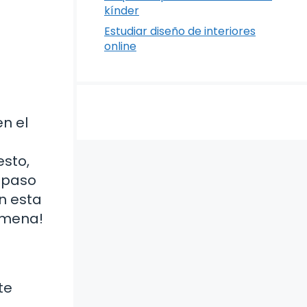
kínder
Estudiar diseño de interiores
online
n el
esto,
a paso
en esta
amena!
te