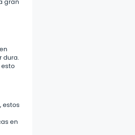
a gran
 en
 dura.
 esto
, estos
cas en