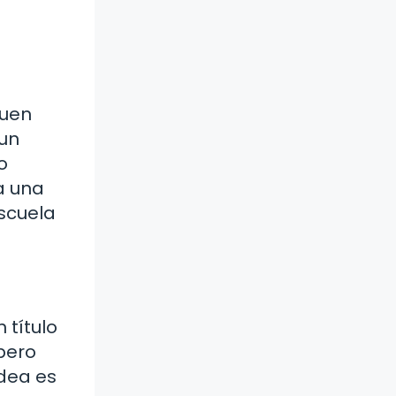
buen
un
o
a una
escuela
 título
 pero
idea es