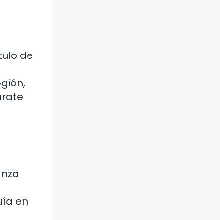
tulo de
egión,
úrate
anza
uía en