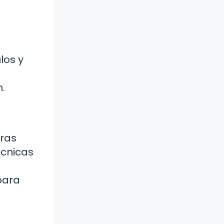
los y
.
tras
écnicas
para