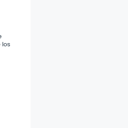
e
 los