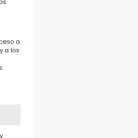
os
ceso a
y a los
s.
y