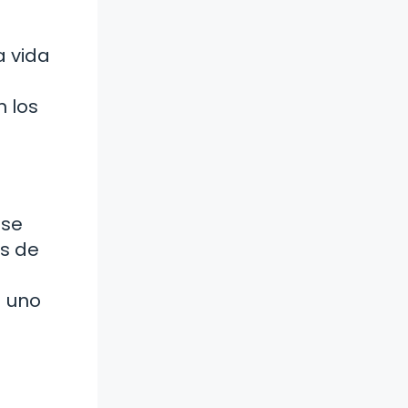
a vida
n los
 se
ás de
a uno