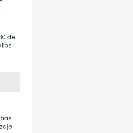
.
 30 de
llos.
e
chas
zaje