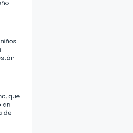
eño
 niños
a
están
no, que
o en
a de