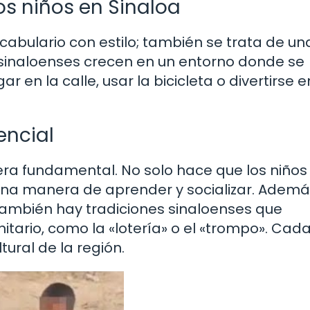
os niños en Sinaloa
ocabulario con estilo; también se trata de un
s sinaloenses crecen en un entorno donde se
r en la calle, usar la bicicleta o divertirse e
encial
dera fundamental. No solo hace que los niños
 una manera de aprender y socializar. Adem
 también hay tradiciones sinaloenses que
tario, como la «lotería» o el «trompo». Cad
tural de la región.