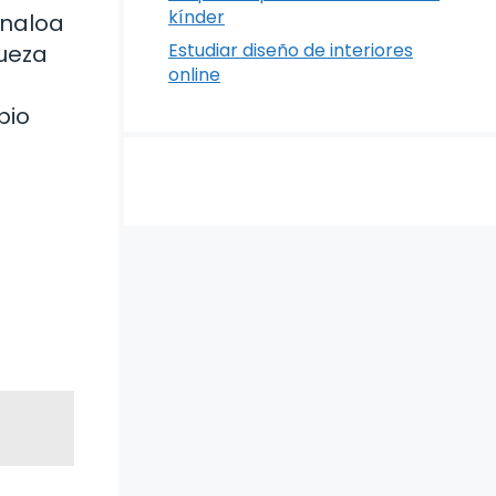
kínder
inaloa
Estudiar diseño de interiores
queza
online
pio