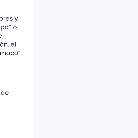
bres y
mpa” o
e
ón, el
hamaco”
 de