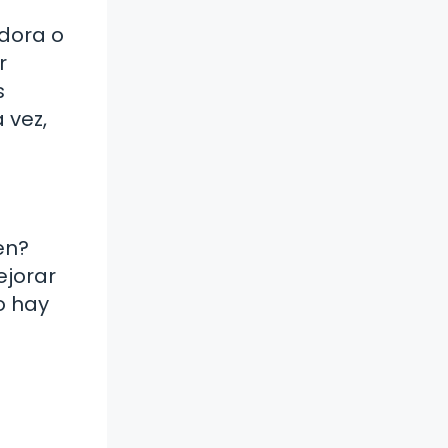
adora o
r
s
 vez,
en?
ejorar
o hay