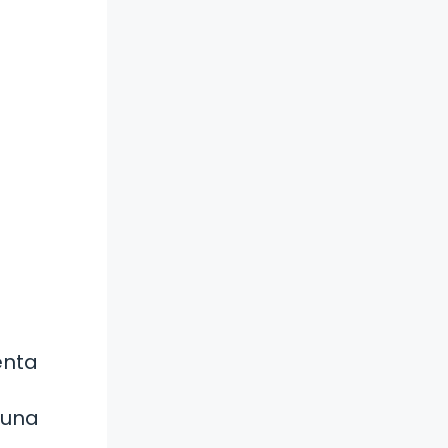
enta
 una