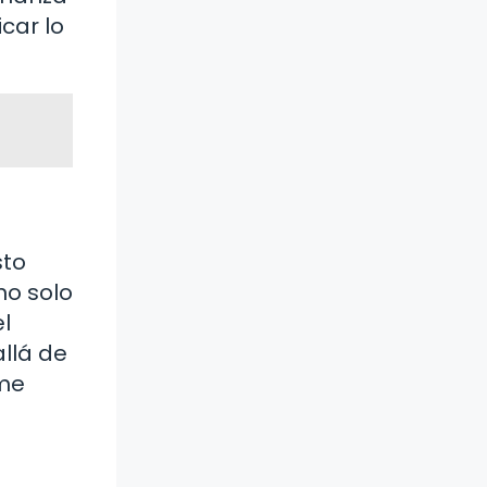
car lo
sto
 no solo
l
llá de
rme