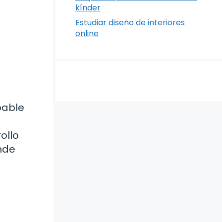
kínder
Estudiar diseño de interiores
online
bable
ollo
nde