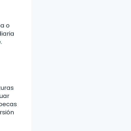
sa o
iaria
.
turas
luar
 becas
rsión