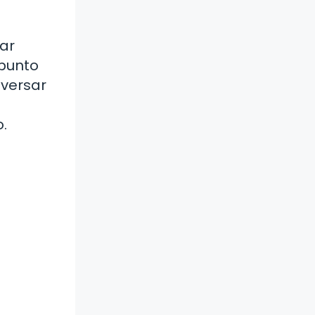
har
 punto
nversar
.