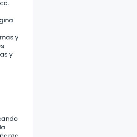
ca.
agina
rnas y
es
as y
scando
la
eñanza