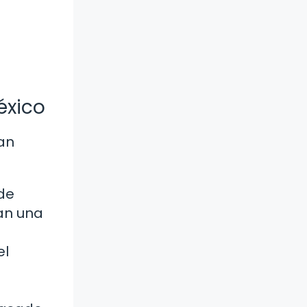
éxico
an
de
an una
el