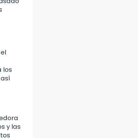
basado
s
el
a los
 así
cedora
s y las
ctos