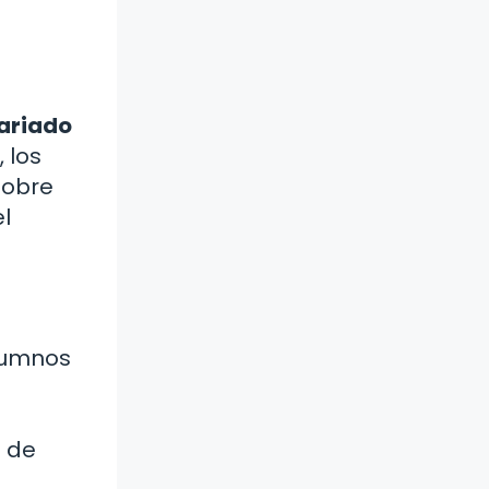
ariado
 los
sobre
el
alumnos
o de