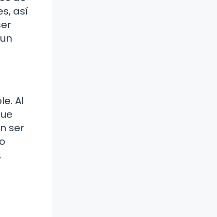
s, así
ser
 un
e. Al
que
n ser
lo
.