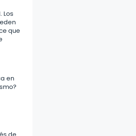
l
. Los
ueden
ace que
e
ca en
mismo?
vés de