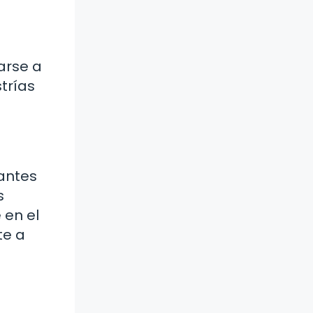
arse a
trías
iantes
s
 en el
te a