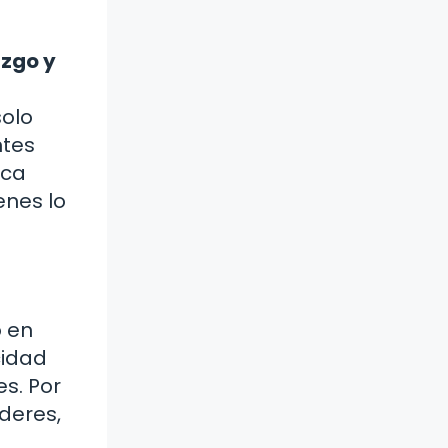
azgo y
solo
ntes
ica
enes lo
o en
cidad
s. Por
íderes,