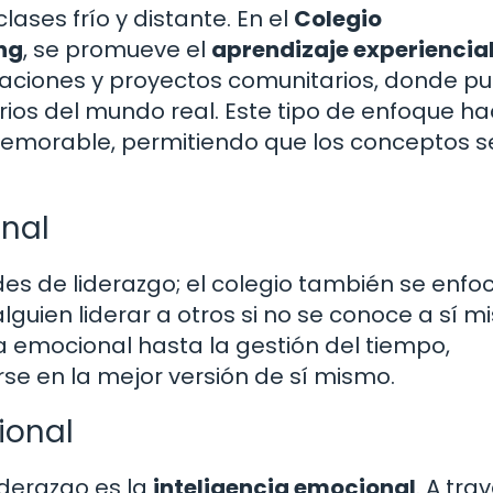
lases frío y distante. En el
Colegio
ng
, se promueve el
aprendizaje experiencia
ulaciones y proyectos comunitarios, donde p
rios del mundo real. Este tipo de enfoque h
memorable, permitiendo que los conceptos s
onal
ades de liderazgo; el colegio también se enfo
guien liderar a otros si no se conoce a sí 
a emocional hasta la gestión del tiempo,
se en la mejor versión de sí mismo.
ional
iderazgo es la
inteligencia emocional
. A tra