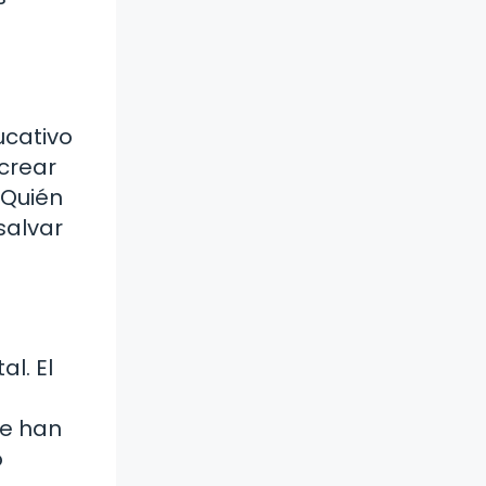
ucativo
crear
¿Quién
salvar
l. El
je han
o