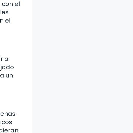
 con el
les
n el
r a
ajado
 a un
penas
icos
udieran