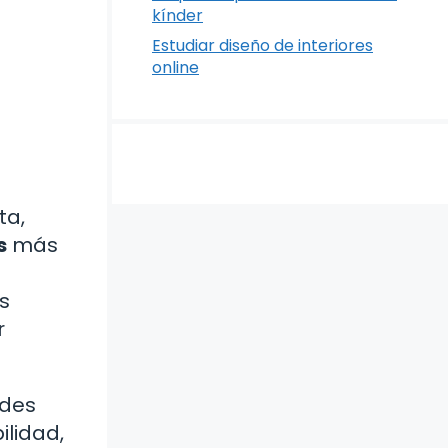
n
kínder
Estudiar diseño de interiores
online
ta,
s
más
s
r
ades
ilidad,