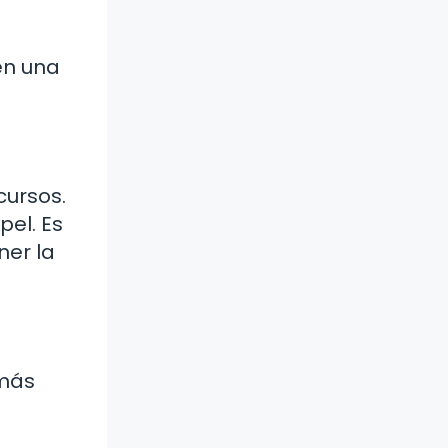
én una
cursos.
pel. Es
ner la
 más