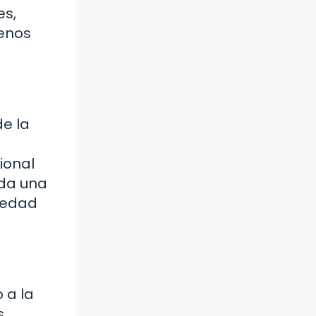
es,
lenos
de la
ional
ada una
ciedad
 a la
s