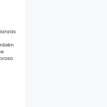
lianzas
ambién
se
mbroso