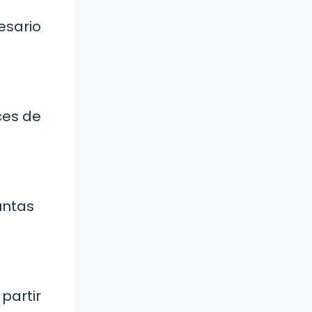
esario
ces de
untas
partir