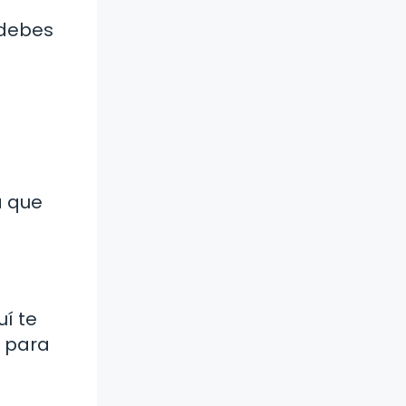
 debes
a que
uí te
e para