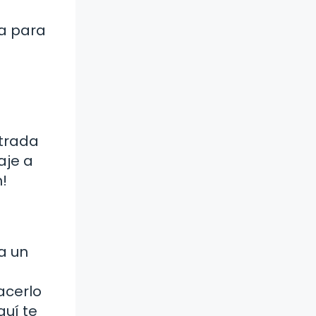
ra para
ntrada
aje a
n!
a un
acerlo
quí te