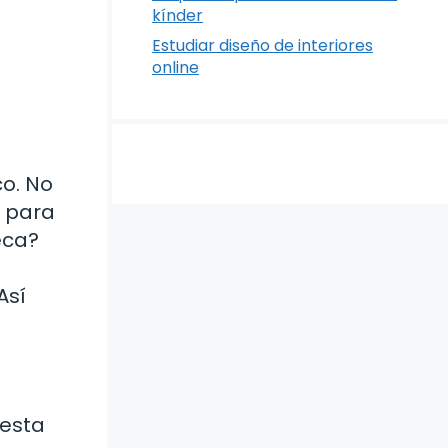
kínder
Estudiar diseño de interiores
online
o. No
n para
eca?
Así
 esta