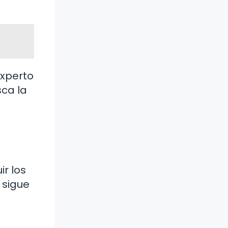
experto
sca la
ir los
 sigue