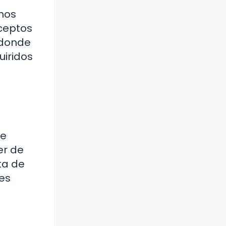
chos
ceptos
 donde
uiridos
de
er de
ta de
 es