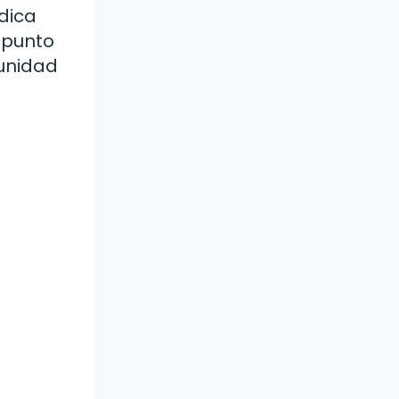
adica
 punto
tunidad