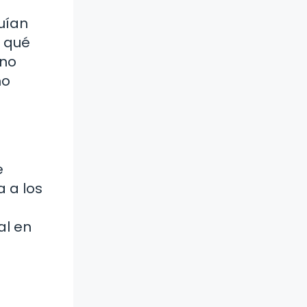
guían
, qué
 no
mo
e
a a los
al en