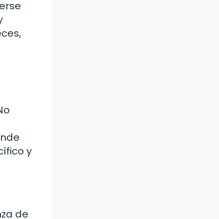
nerse
y
eces,
 No
onde
ífico y
nza de