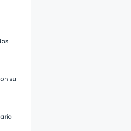
n
dos.
con su
ario