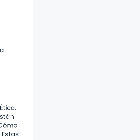
ca
e
Ética.
están
 ¿Cómo
 Estas