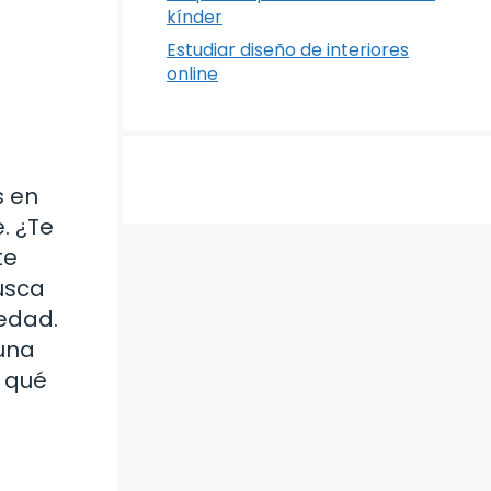
kínder
Estudiar diseño de interiores
online
s en
. ¿Te
te
usca
iedad.
 una
r qué