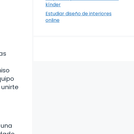
kínder
Estudiar diseño de interiores
online
vas
iso
quipo
unirte
 una
ndado