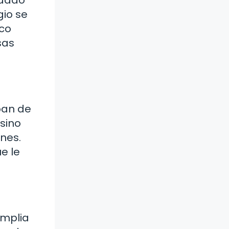
gio se
sco
sas
pan de
 sino
nes.
e le
amplia