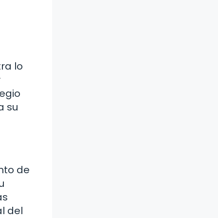
ra lo
y
legio
a su
ento de
u
as
l del