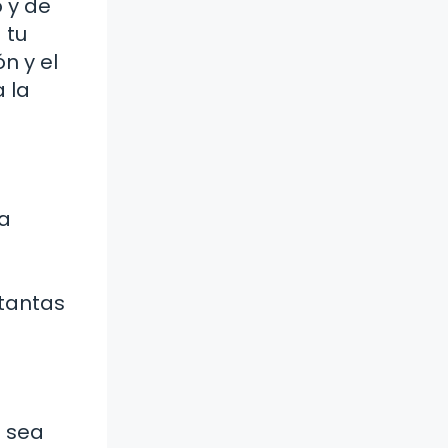
 y de
 tu
n y el
 la
ea
 tantas
á sea