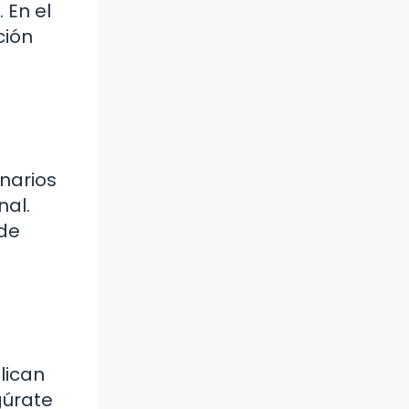
 En el
ción
narios
nal.
 de
lican
gúrate