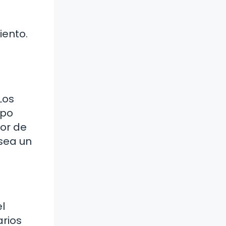
iento.
Los
ipo
or de
sea un
l
arios