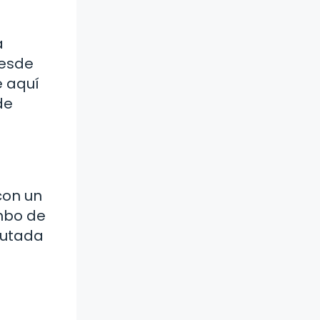
a
desde
e aquí
de
con un
mbo de
cutada