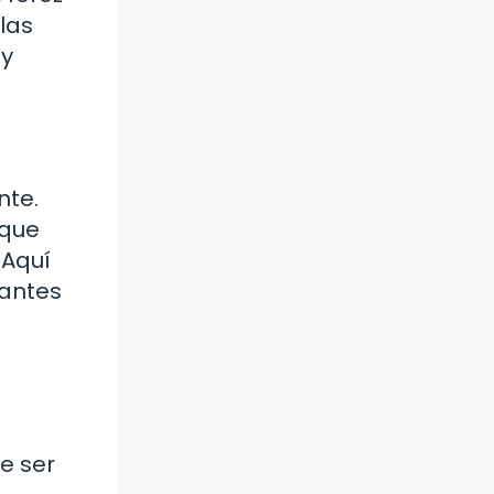
las
 y
nte.
 que
 Aquí
vantes
e ser