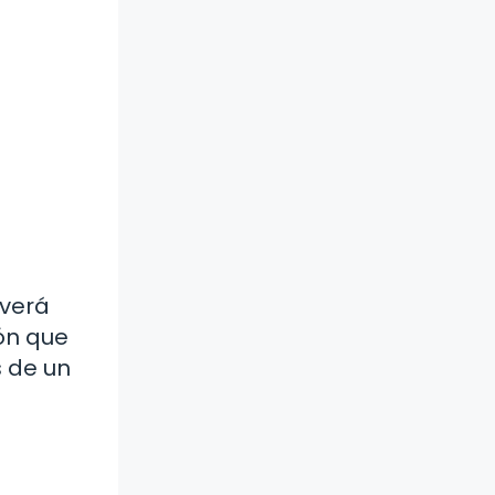
 verá
ión que
s de un