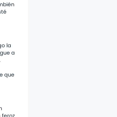
ambién
sté
go la
egue a
,
de que
n
 feroz