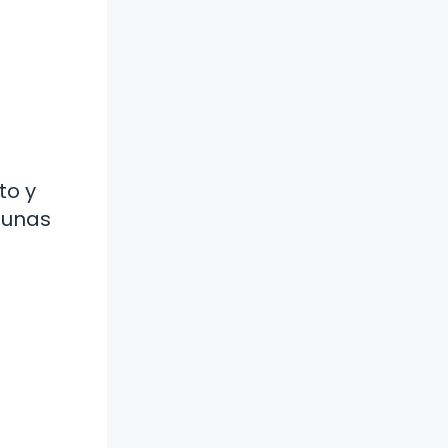
to y
gunas