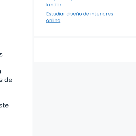
kínder
Estudiar diseño de interiores
online
s
a
s de
e
ste