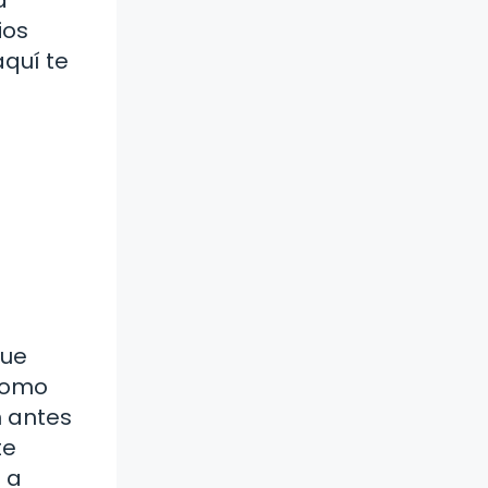
ios
aquí te
que
 como
n antes
te
 a