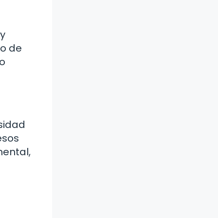
 y
po de
ro
rsidad
esos
mental,