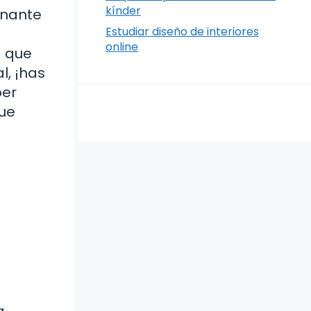
kínder
onante
Estudiar diseño de interiores
online
d que
l, ¡has
ber
que
a