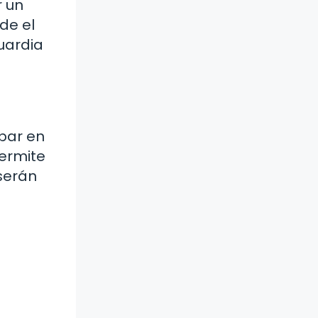
r un
de el
uardia
ipar en
permite
 serán