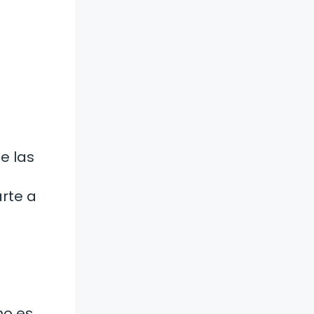
e las
rte a
no es