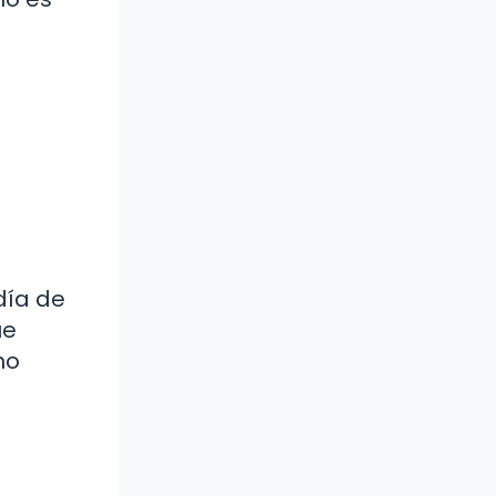
día de
ue
no