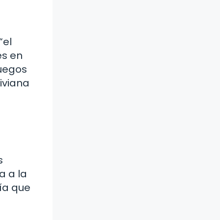
“el
es en
juegos
iviana
s
a a la
ría que