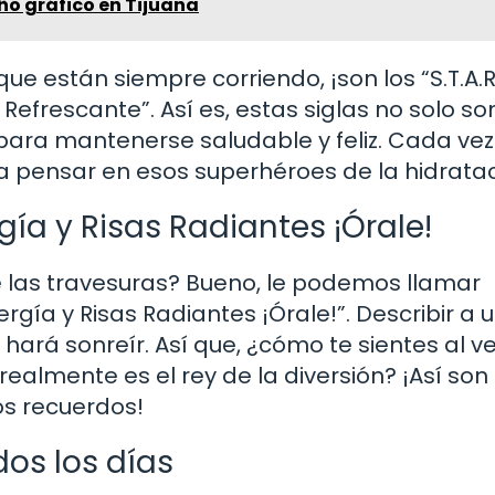
ño gráfico en Tijuana
 están siempre corriendo, ¡son los “S.T.A.R.
efrescante”. Así es, estas siglas no solo so
para mantenerse saludable y feliz. Cada ve
 pensar en esos superhéroes de la hidratac
rgía y Risas Radiantes ¡Órale!
e las travesuras? Bueno, le podemos llamar
nergía y Risas Radiantes ¡Órale!”. Describir a 
hará sonreír. Así que, ¿cómo te sientes al ve
ealmente es el rey de la diversión? ¡Así son 
os recuerdos!
os los días