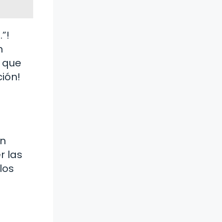
”!
n
z que
ión!
un
r las
los