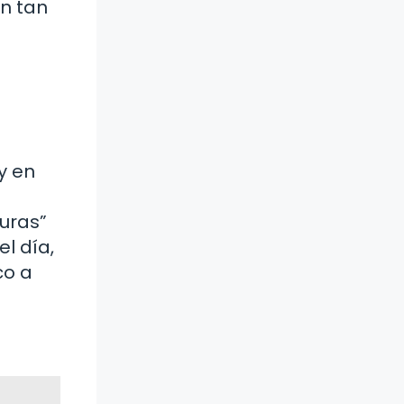
on tan
y en
turas”
el día,
co a