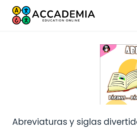
Saltar
al
contenido
Abreviaturas y siglas diverti