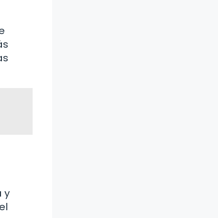
e
ás
as
 y
el