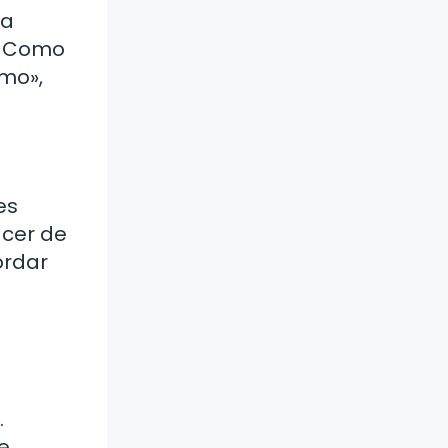
 a
s. Como
smo»,
es
acer de
ordar
.
e