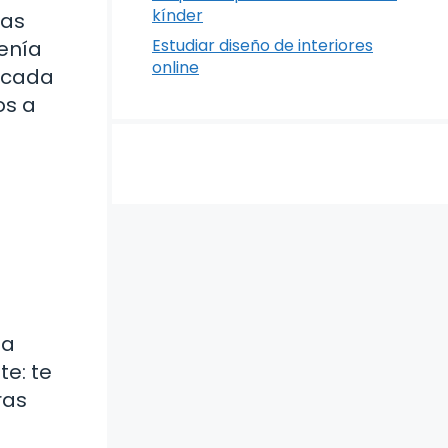
kínder
las
Estudiar diseño de interiores
tenía
online
e cada
os a
 a
te: te
ras