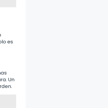
e
olo es
has
ra. Un
rden.