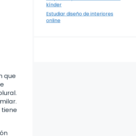
kínder
Estudiar diseño de interiores
online
n que
e
lural.
milar.
 tiene
ión