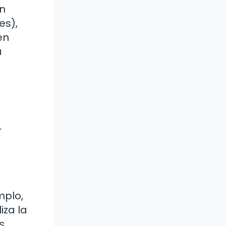
en
es),
en
u
r
mplo,
iza la
s