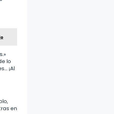
do
s.»
de lo
s… ¡Al
lo,
tras en