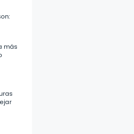
son:
ca más
o
turas
ejar