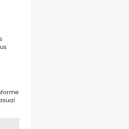
s
sus
informe
casual